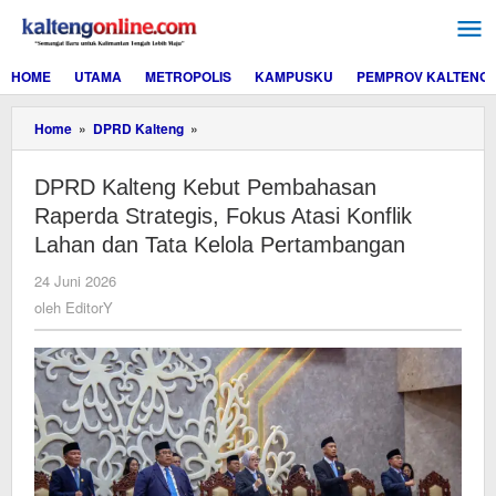
Lewati
ke
konten
HOME
UTAMA
METROPOLIS
KAMPUSKU
PEMPROV KALTENG
DPRD
Home
»
DPRD Kalteng
»
Kalteng
Kebut
DPRD Kalteng Kebut Pembahasan
Pembahasan
Raperda
Raperda Strategis, Fokus Atasi Konflik
Strategis,
Lahan dan Tata Kelola Pertambangan
Fokus
Atasi
oleh
24 Juni 2026
Konflik
EditorY
oleh
EditorY
Lahan
dan
Tata
Kelola
Pertambangan