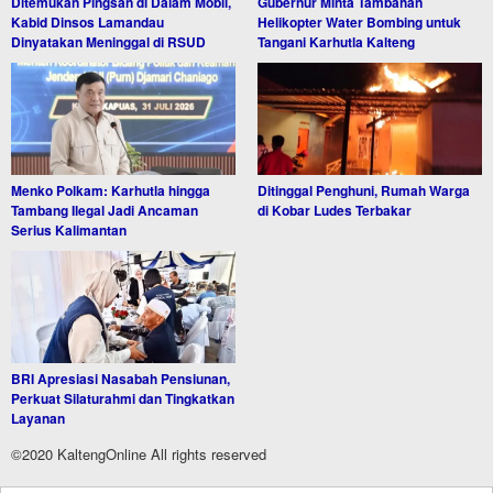
Ditemukan Pingsan di Dalam Mobil,
Gubernur Minta Tambahan
Kabid Dinsos Lamandau
Helikopter Water Bombing untuk
Dinyatakan Meninggal di RSUD
Tangani Karhutla Kalteng
Menko Polkam: Karhutla hingga
Ditinggal Penghuni, Rumah Warga
Tambang Ilegal Jadi Ancaman
di Kobar Ludes Terbakar
Serius Kalimantan
BRI Apresiasi Nasabah Pensiunan,
Perkuat Silaturahmi dan Tingkatkan
Layanan
©2020 KaltengOnline All rights reserved