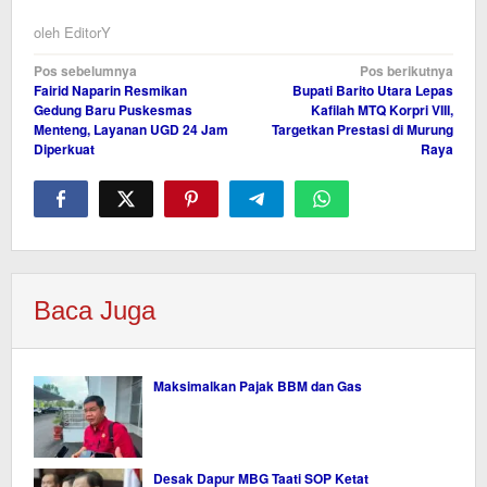
oleh
EditorY
Navigasi
Pos sebelumnya
Pos berikutnya
Fairid Naparin Resmikan
Bupati Barito Utara Lepas
pos
Gedung Baru Puskesmas
Kafilah MTQ Korpri VIII,
Menteng, Layanan UGD 24 Jam
Targetkan Prestasi di Murung
Diperkuat
Raya
Baca Juga
Maksimalkan Pajak BBM dan Gas
Desak Dapur MBG Taati SOP Ketat