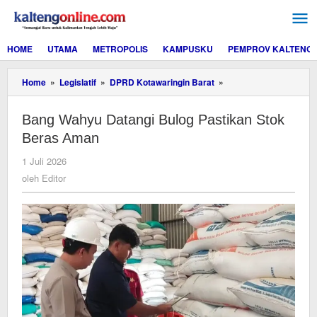
Lewati
ke
konten
HOME
UTAMA
METROPOLIS
KAMPUSKU
PEMPROV KALTENG
Bang
Home
»
Legislatif
»
DPRD Kotawaringin Barat
»
Wahyu
Datangi
Bang Wahyu Datangi Bulog Pastikan Stok
Bulog
Pastikan
Beras Aman
Stok
Beras
oleh
1 Juli 2026
Aman
Editor
oleh
Editor