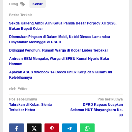
Ditag
Kobar
Berita Terkait
Sekda Kalteng Ambil Alih Ketua Panitia Besar Porprov XIII 2026,
Bukan Bupati Kobar
Ditemukan Pingsan di Dalam Mobil, Kabid Dinsos Lamandau
Dinyatakan Meninggal di RSUD
Ditinggal Penghuni, Rumah Warga di Kobar Ludes Terbakar
Antrean BBM Mengular, Warga di SPBU Kumai Nyaris Baku
Hantam
Apakah ASUS Vivobook 14 Cocok untuk Kerja dan Kuliah? Ini
Kelebihannya
oleh
Editor
Navigasi
Pos sebelumnya
Pos berikutnya
Tabrakan di Kobar, Sienta
DPRD Kapuas Ucapkan
pos
Terbakar Hebat
Selamat HUT Bhayangkara Ke-
80