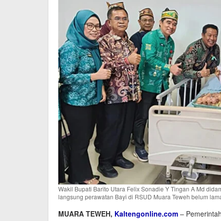
Wakil Bupati Barito Utara Felix Sonadie Y Tingan A Md did
langsung perawatan Bayi di RSUD Muara Teweh belum lama 
MUARA TEWEH,
Kaltengonline.com
– Pemerintah