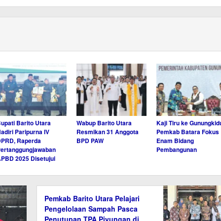
upati Barito Utara
Wabup Barito Utara
Kaji Tiru ke Gunungkidu
adiri Paripurna IV
Resmikan 31 Anggota
Pemkab Batara Fokus
DPRD, Raperda
BPD PAW
Enam Bidang
ertanggungjawaban
Pembangunan
PBD 2025 Disetujui
Pemkab Barito Utara Pelajari
Pengelolaan Sampah Pasca
Penutupan TPA Piyungan di