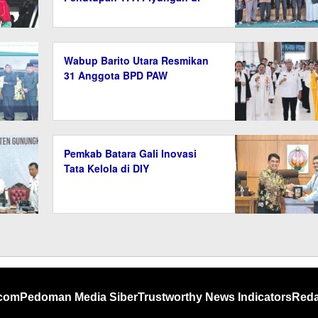
Bantul
Wabup Barito Utara Resmikan
31 Anggota BPD PAW
Pemkab Batara Gali Inovasi
Tata Kelola di DIY
.com
Pedoman Media Siber
Trustworthy News Indicators
Reda