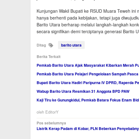
Kunjungan Wakil Bupati ke RSUD Muara Teweh ini m
hanya berhenti pada kebijakan, tetapi juga diwuju
Barito Utara berharap melalui langkah-langkah konkr
secara signifikan demi terciptanya generasi Barito U
Ditag
barito utara
Berita Terkait
Pemkab Barito Utara Ajak Masyarakat Kibarkan Merah Pu
Pemkab Barito Utara Pelajari Pengelolaan Sampah Pasca
Bupati Barito Utara Hadiri Paripurna IV DPRD, Raperda 
Wabup Barito Utara Resmikan 31 Anggota BPD PAW
Kaji Tiru ke Gunungkidul, Pemkab Batara Fokus Enam B
oleh
EditorY
Navigasi
Pos sebelumnya
Listrik Kerap Padam di Kobar, PLN Beberkan Penyebabn
pos