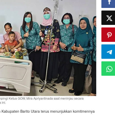
ampingi Ketua GOW, Mira Apriyantinada saat meninjau secara
ini.
 Kabupaten Barito Utara terus menunjukkan komitmennya