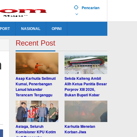
Pencarian
PORT
NASIONAL
OPINI
Recent Post
n
Asap Karhutla Selimuti
Sekda Kalteng Ambil
Kumai, Penerbangan
Alih Ketua Panitia Besar
Lanud Iskandar
Porprov XIII 2026,
Terancam Terganggu
Bukan Bupati Kobar
Astaga, Seluruh
Karhutla Menelan
Komisioner KPU Kotim
Korban Jiwa