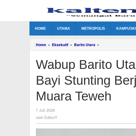
Lewati
ke
konten
HOME
UTAMA
METROPOLIS
KAMPUSK
Wabup
Home
»
Eksekutif
»
Barito Utara
»
Barito
Utara
Wabup Barito Ut
Pastikan
Penanganan
Bayi
Bayi Stunting Be
Stunting
Berjalan
Optimal
Muara Teweh
di
RSUD
Muara
oleh
7 Juli 2026
Teweh
EditorY
oleh
EditorY