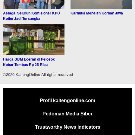
Astaga, Seluruh Komisioner KPU
Karhutla Menelan Korban Jiwa
Kotim Jadi Tersangka
Harga BBM Eceran di Pelosok
Kobar Tembus Rp 25 Ribu
©2020 KaltengOnline All rights reserved
Profil kaltengonline.com
Pedoman Media Siber
Trustworthy News Indicators