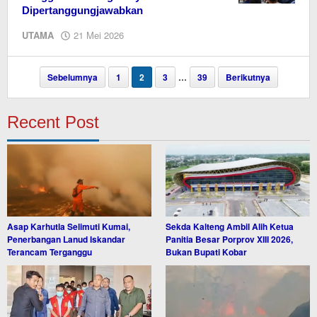
Dipertanggungjawabkan
oleh
UTAMA
21 Mei 2026
EditorY
Sebelumnya
1
2
3
…
39
Berikutnya
Recent Post
Asap Karhutla Selimuti Kumai,
Sekda Kalteng Ambil Alih Ketua
Penerbangan Lanud Iskandar
Panitia Besar Porprov XIII 2026,
Terancam Terganggu
Bukan Bupati Kobar