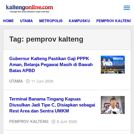
Lewati
ke
konten
HOME
UTAMA
METROPOLIS
KAMPUSKU
PEMPROV KALTENG
Tag:
pemprov kalteng
Gubernur Kalteng Pastikan Gaji PPPK
Aman, Belanja Pegawai Masih di Bawah
Batas APBD
oleh
UTAMA
11 Juni 2026
EditorY
Terminal Banama Tingang Kapuas
Diusulkan Jadi Tipe C, Disiapkan sebagai
Rest Area dan Sentra UMKM
oleh
PEMPROV KALTENG
8 Juni 2026
EditorY