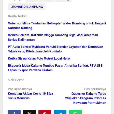
LEONARD S AMPUNG
Berita Terkait
Gubernur Minta Tambahan Helikopter Water Bombing untuk Tangani
Karhutla Kalteng
Menko Polkam: Karhutla hingga Tambang Ilegal Jadi Ancaman
Serius Kalimantan
PT Aulia Sentral Multidata Penuhi Standar Layanan dan Ketentuan
Teknis yang Ditetapkan oleh Kominfo
Ketika Siswa Kelas Foto Motret Local Hero
Eksportir Muda Kalteng Tembus Pasar Amerika Serikat, PT AJBB
Lepas Ekspor Perdana Kratom
oleh
Editor
Navigasi
Pos sebelumnya
Pos berikutnya
Kematian Akibat Covid-19 Bisa
Gubernur Kalteng Terus
pos
Terus Menurun
Wujudkan Program Prioritas
Kawasan Permukiman