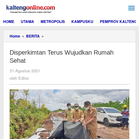
Lewati
ke
konten
HOME
UTAMA
METROPOLIS
KAMPUSKU
PEMPROV KALTENG
Disperkimtan
Home
»
BERITA
»
Terus
Wujudkan
Disperkimtan Terus Wujudkan Rumah
Rumah
Sehat
Sehat
oleh
31 Agustus 2021
Editor
oleh
Editor