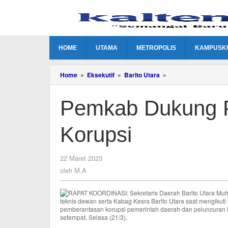
Lewati
ke
konten
HOME
UTAMA
METROPOLIS
KAMPUSK
Pemkab
Home
»
Eksekutif
»
Barito Utara
»
Dukung
Program
Pemkab Dukung 
Pemberantasan
Korupsi
Korupsi
oleh
22 Maret 2023
M.A
oleh
M.A