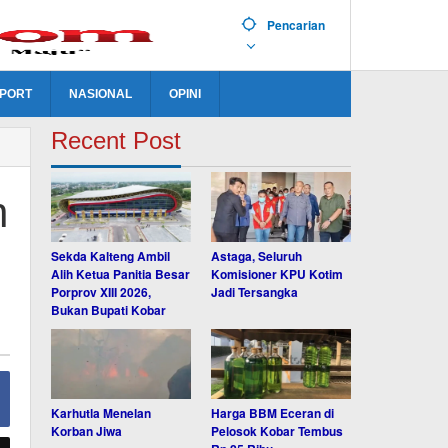
Pencarian
PORT
NASIONAL
OPINI
Recent Post
n
Sekda Kalteng Ambil
Astaga, Seluruh
Alih Ketua Panitia Besar
Komisioner KPU Kotim
Porprov XIII 2026,
Jadi Tersangka
Bukan Bupati Kobar
Karhutla Menelan
Harga BBM Eceran di
Korban Jiwa
Pelosok Kobar Tembus