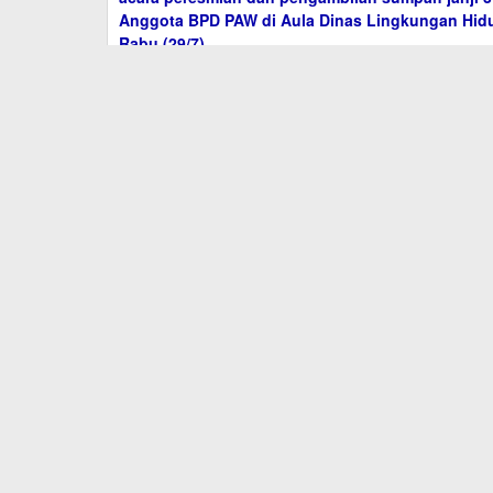
Wabup Barito Utara Resmikan 31 Anggota BPD 
Pemkab Batara Gali Inovasi Tata Kelola di DIY