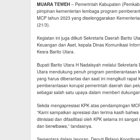
MUARA TEWEH
– Pemerintah Kabupaten (Pemkab) B
pimpinan kementerian lembaga program pemberanta
MCP tahun 2023 yang diselenggarakan Kementerian D
(21/3).
Kegiatan ini juga diikuti Sekretaris Daerah Barito U
Keuangan dan Aset, kepala Dinas Komunikasi Infor
Kesra Barito Utara.
Bupati Barito Utara H Nadalsyah melalui Sekretari
Utara mendukung penuh program pemberantasan kor
yang harus diberantas dan saat ini mengikuti rapa
pemberantasan korupsi pemerintah daerah dan pelu
sebagai salah satu upaya dalam memberi dukungan
Sekda mengapresiasi KPK atas pendampingan MCP 
“Kami sampaikan apresiasi dan terima kasih bahw
diinisiasi dan difasilitasi oleh KPK selama ini sa
dan berwibawa,” tandasnya.
Sementara dalam laporan, Deputi Bidang Koordinasi