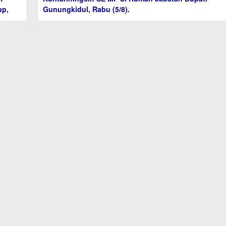
Kaji Tiru ke Gunungkidul, Pemkab Batara Fokus En
PAW
Bidang Pembangunan
Wabup Barito Utara Felix Soenadi Tekankan Sinergi
Lintas Sektor untuk Perkuat Mitigasi Bencana