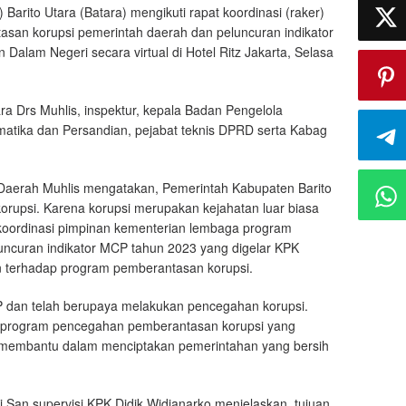
arito Utara (Batara) mengikuti rapat koordinasi (raker)
san korupsi pemerintah daerah dan peluncuran indikator
alam Negeri secara virtual di Hotel Ritz Jakarta, Selasa
tara Drs Muhlis, inspektur, kepala Badan Pengelola
matika dan Persandian, pejabat teknis DPRD serta Kabag
s Daerah Muhlis mengatakan, Pemerintah Kabupaten Barito
upsi. Karena korupsi merupakan kejahatan luar biasa
t koordinasi pimpinan kementerian lembaga program
ncuran indikator MCP tahun 2023 yang digelar KPK
 terhadap program pemberantasan korupsi.
dan telah berupaya melakukan pencegahan korupsi.
a program pencegahan pemberantasan korupsi yang
ngat membantu dalam menciptakan pemerintahan yang bersih
 San supervisi KPK Didik Widjanarko menjelaskan, tujuan