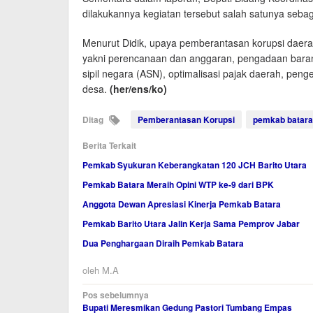
dilakukannya kegiatan tersebut salah satunya seba
Menurut Didik, upaya pemberantasan korupsi daera
yakni perencanaan dan anggaran, pengadaan baran
sipil negara (ASN), optimalisasi pajak daerah, peng
desa.
(her/ens/ko)
Ditag
Pemberantasan Korupsi
pemkab batara
Berita Terkait
Pemkab Syukuran Keberangkatan 120 JCH Barito Utara
Pemkab Batara Meraih Opini WTP ke-9 dari BPK
Anggota Dewan Apresiasi Kinerja Pemkab Batara
Pemkab Barito Utara Jalin Kerja Sama Pemprov Jabar
Dua Penghargaan Diraih Pemkab Batara
oleh
M.A
Navigasi
Pos sebelumnya
Bupati Meresmikan Gedung Pastori Tumbang Empas
pos