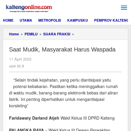
Lewati
ke
konten
HOME
UTAMA
METROPOLIS
KAMPUSKU
PEMPROV KALTENG
Saat
Home
»
PEMILU
»
SUARA FRAKSI
»
Mudik,
Masyarakat
Saat Mudik, Masyarakat Harus Waspada
Harus
Waspada
oleh
11 April 2023
M.A
oleh
M.A
“Selain tindak kejahatan, yang perlu diantisipasi yaitu
potensi kebakaran. Pastikan ketika meninggalkan rumah
di waktu mudik, barang-barang elektronik bebas dari aliran
listrik. Ini penting diperhatikan untuk mengantisipasi
korsleting”
Faridawaty Darland Atjeh
Wakil Ketua III DPRD Kalteng
PALANGKA RAYA
– Wakil Ketua III Dewan Perwakilan