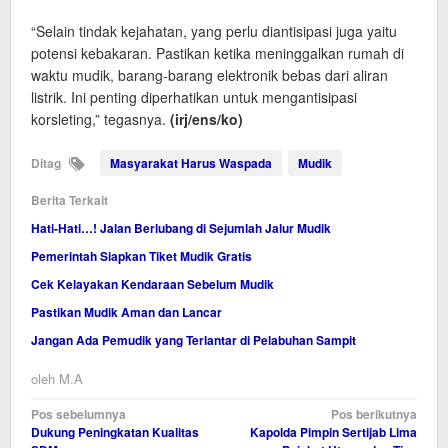
“Selain tindak kejahatan, yang perlu diantisipasi juga yaitu
potensi kebakaran. Pastikan ketika meninggalkan rumah di
waktu mudik, barang-barang elektronik bebas dari aliran
listrik. Ini penting diperhatikan untuk mengantisipasi
korsleting,” tegasnya.
(irj/ens/ko)
Ditag
Masyarakat Harus Waspada
Mudik
Berita Terkait
Hati-Hati…! Jalan Berlubang di Sejumlah Jalur Mudik
Pemerintah Siapkan Tiket Mudik Gratis
Cek Kelayakan Kendaraan Sebelum Mudik
Pastikan Mudik Aman dan Lancar
Jangan Ada Pemudik yang Terlantar di Pelabuhan Sampit
oleh
M.A
Navigasi
Pos sebelumnya
Pos berikutnya
Dukung Peningkatan Kualitas
Kapolda Pimpin Sertijab Lima
pos