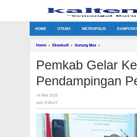
Lewati
ke
konten
HOME
UTAMA
METROPOLIS
KAMPUSK
Pemkab
Home
»
Eksekutif
»
Gunung Mas
»
Gelar
Kegiatan
Pemkab Gelar Kegi
Fasilitasi
Pendampingan
Penginputan
Pendampingan Pe
Renstra
oleh
16 Mei 2025
EditorY
oleh
EditorY