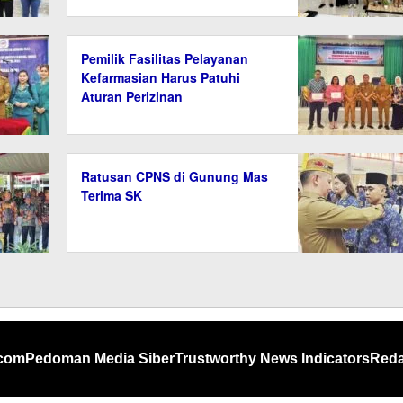
Pemilik Fasilitas Pelayanan
Kefarmasian Harus Patuhi
Aturan Perizinan
Ratusan CPNS di Gunung Mas
Terima SK
.com
Pedoman Media Siber
Trustworthy News Indicators
Reda