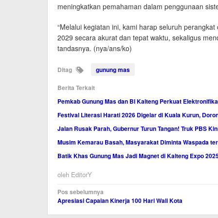
meningkatkan pemahaman dalam penggunaan siste
“Melalui kegiatan ini, kami harap seluruh perangk
2029 secara akurat dan tepat waktu, sekaligus m
tandasnya. (nya/ans/ko)
Ditag
gunung mas
Berita Terkait
Pemkab Gunung Mas dan BI Kalteng Perkuat Elektronifi
Festival Literasi Harati 2026 Digelar di Kuala Kurun, Dor
Jalan Rusak Parah, Gubernur Turun Tangan! Truk PBS Kin
Musim Kemarau Basah, Masyarakat Diminta Waspada te
Batik Khas Gunung Mas Jadi Magnet di Kalteng Expo 202
oleh
EditorY
Navigasi
Pos sebelumnya
Apresiasi Capaian Kinerja 100 Hari Wali Kota
pos