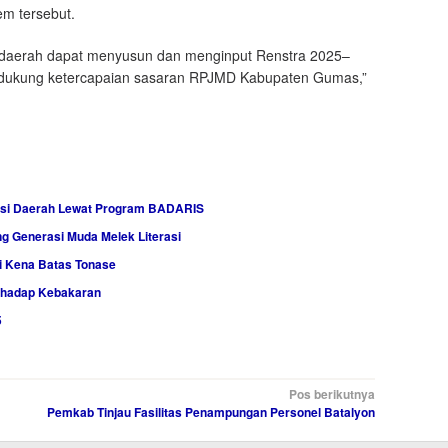
m tersebut.
at daerah dapat menyusun dan menginput Renstra 2025–
endukung ketercapaian sasaran RPJMD Kabupaten Gumas,”
kasi Daerah Lewat Program BADARIS
ong Generasi Muda Melek Literasi
i Kena Batas Tonase
rhadap Kebakaran
5
Pos berikutnya
Pemkab Tinjau Fasilitas Penampungan Personel Batalyon