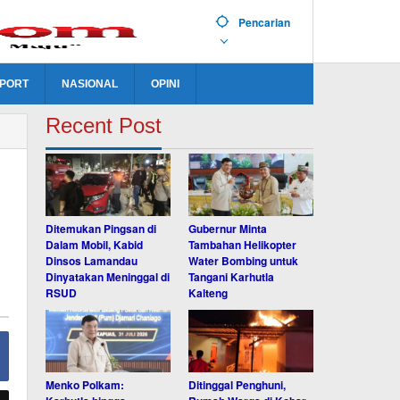
Pencarian
PORT
NASIONAL
OPINI
Recent Post
Ditemukan Pingsan di
Gubernur Minta
Dalam Mobil, Kabid
Tambahan Helikopter
Dinsos Lamandau
Water Bombing untuk
Dinyatakan Meninggal di
Tangani Karhutla
RSUD
Kalteng
Menko Polkam:
Ditinggal Penghuni,