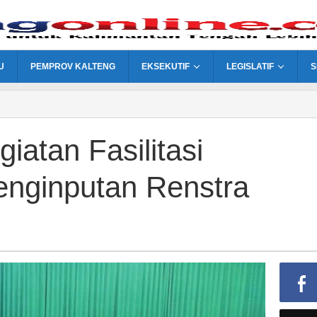
U
PEMPROV KALTENG
EKSEKUTIF
LEGISLATIF
S
atan Fasilitasi
nginputan Renstra