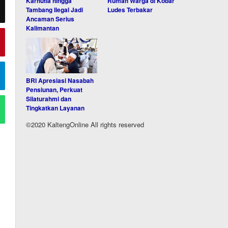
Karhutla hingga
Rumah Warga di Kobar
Tambang Ilegal Jadi
Ludes Terbakar
Ancaman Serius
Kalimantan
BRI Apresiasi Nasabah
Pensiunan, Perkuat
Silaturahmi dan
Tingkatkan Layanan
©2020 KaltengOnline All rights reserved