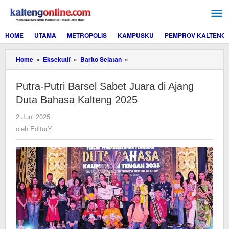
Lewati
ke
konten
HOME
UTAMA
METROPOLIS
KAMPUSKU
PEMPROV KALTENG
Putra-
Home
»
Eksekutif
»
Barito Selatan
»
Putri
Barsel
Putra-Putri Barsel Sabet Juara di Ajang
Sabet
Juara
Duta Bahasa Kalteng 2025
di
Ajang
oleh
2 Juni 2025
Duta
EditorY
oleh
EditorY
Bahasa
Kalteng
2025