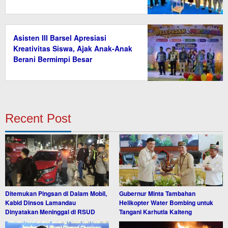
Asisten III Barsel Apresiasi
Kreativitas Siswa, Ajak Anak-Anak
Berani Bermimpi Besar
Recent Post
Ditemukan Pingsan di Dalam Mobil,
Gubernur Minta Tambahan
Kabid Dinsos Lamandau
Helikopter Water Bombing untuk
Dinyatakan Meninggal di RSUD
Tangani Karhutla Kalteng