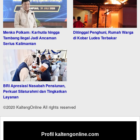
Menko Polkam: Karhutla hingga
Ditinggal Penghuni, Rumah Warga
Tambang Ilegal Jadi Ancaman
di Kobar Ludes Terbakar
Serius Kalimantan
BRI Apresiasi Nasabah Pensiunan,
Perkuat Silaturahmi dan Tingkatkan
Layanan
©2020 KaltengOnline All rights reserved
Profil kaltengonline.com