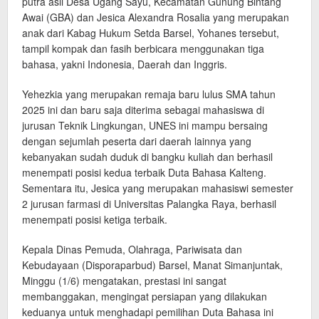
putra asli Desa Ugang Sayu, Kecamatan Gunung Bintang
Awai (GBA) dan Jesica Alexandra Rosalia yang merupakan
anak dari Kabag Hukum Setda Barsel, Yohanes tersebut,
tampil kompak dan fasih berbicara menggunakan tiga
bahasa, yakni Indonesia, Daerah dan Inggris.
Yehezkia yang merupakan remaja baru lulus SMA tahun
2025 ini dan baru saja diterima sebagai mahasiswa di
jurusan Teknik Lingkungan, UNES ini mampu bersaing
dengan sejumlah peserta dari daerah lainnya yang
kebanyakan sudah duduk di bangku kuliah dan berhasil
menempati posisi kedua terbaik Duta Bahasa Kalteng.
Sementara itu, Jesica yang merupakan mahasiswi semester
2 jurusan farmasi di Universitas Palangka Raya, berhasil
menempati posisi ketiga terbaik.
Kepala Dinas Pemuda, Olahraga, Pariwisata dan
Kebudayaan (Disporaparbud) Barsel, Manat Simanjuntak,
Minggu (1/6) mengatakan, prestasi ini sangat
membanggakan, mengingat persiapan yang dilakukan
keduanya untuk menghadapi pemilihan Duta Bahasa ini