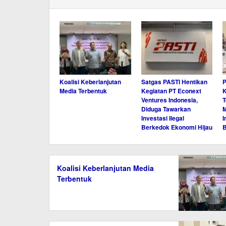
Koalisi Keberlanjutan
Satgas PASTI Hentikan
P
Media Terbentuk
Kegiatan PT Econext
K
Ventures Indonesia,
T
Diduga Tawarkan
M
Investasi Ilegal
I
Berkedok Ekonomi Hijau
Koalisi Keberlanjutan Media
Terbentuk