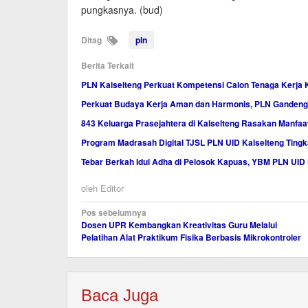
pungkasnya. (bud)
Ditag
pln
Berita Terkait
PLN Kalselteng Perkuat Kompetensi Calon Tenaga Kerja Kel
Perkuat Budaya Kerja Aman dan Harmonis, PLN Gandeng 
843 Keluarga Prasejahtera di Kalselteng Rasakan Manfaa
Program Madrasah Digital TJSL PLN UID Kalselteng Tingk
Tebar Berkah Idul Adha di Pelosok Kapuas, YBM PLN UID 
oleh
Editor
Navigasi
Pos sebelumnya
Dosen UPR Kembangkan Kreativitas Guru Melalui
pos
Pelatihan Alat Praktikum Fisika Berbasis Mikrokontroler
Baca Juga