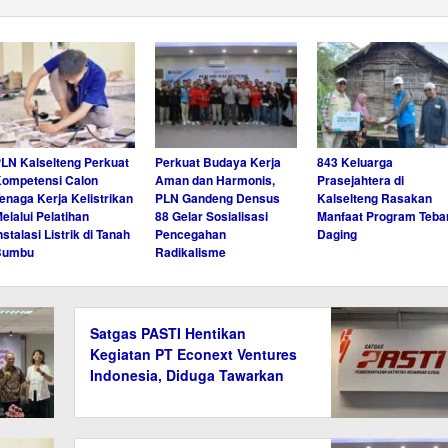
LN Kalselteng Perkuat
Perkuat Budaya Kerja
843 Keluarga
ompetensi Calon
Aman dan Harmonis,
Prasejahtera di
enaga Kerja Kelistrikan
PLN Gandeng Densus
Kalselteng Rasakan
elalui Pelatihan
88 Gelar Sosialisasi
Manfaat Program Teba
nstalasi Listrik di Tanah
Pencegahan
Daging
Bumbu
Radikalisme
Satgas PASTI Hentikan
Kegiatan PT Econext Ventures
Indonesia, Diduga Tawarkan
Investasi Ilegal Berkedok
Ekonomi Hijau