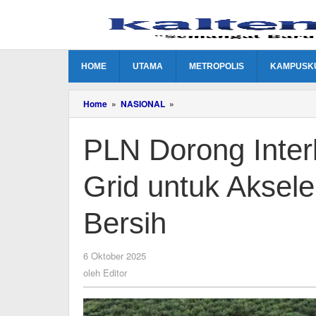
Lewati
ke
konten
HOME
UTAMA
METROPOLIS
KAMPUSK
PLN
Home
»
NASIONAL
»
Dorong
Interkoneksi
PLN Dorong Inte
ASEAN
Power
Grid
Grid untuk Aksele
untuk
Akselerasi
Transisi
Bersih
Energi
Bersih
oleh
6 Oktober 2025
Editor
oleh
Editor