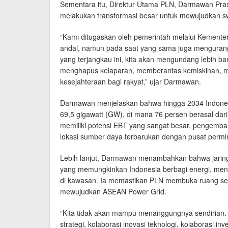
Sementara itu, Direktur Utama PLN, Darmawan Pra
melakukan transformasi besar untuk mewujudkan s
“Kami ditugaskan oleh pemerintah melalui Kemente
andal, namun pada saat yang sama juga mengurang
yang terjangkau ini, kita akan mengundang lebih ba
menghapus kelaparan, memberantas kemiskinan, 
kesejahteraan bagi rakyat,” ujar Darmawan.
Darmawan menjelaskan bahwa hingga 2034 Indone
69,5 gigawatt (GW), di mana 76 persen berasal dar
memiliki potensi EBT yang sangat besar, pengemb
lokasi sumber daya terbarukan dengan pusat permint
Lebih lanjut, Darmawan menambahkan bahwa jaringa
yang memungkinkan Indonesia berbagi energi, me
di kawasan. Ia memastikan PLN membuka ruang sel
mewujudkan ASEAN Power Grid.
“Kita tidak akan mampu menanggungnya sendirian. S
strategi, kolaborasi inovasi teknologi, kolaborasi inv