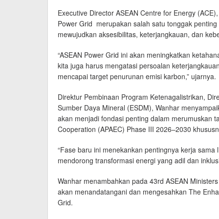
Executive Director ASEAN Centre for Energy (ACE
Power Grid merupakan salah satu tonggak penting i
mewujudkan aksesibilitas, keterjangkauan, dan kebe
“ASEAN Power Grid ini akan meningkatkan ketahan
kita juga harus mengatasi persoalan keterjangkaua
mencapai target penurunan emisi karbon,” ujarnya.
Direktur Pembinaan Program Ketenagalistrikan, Dire
Sumber Daya Mineral (ESDM), Wanhar menyampaikan
akan menjadi fondasi penting dalam merumuskan tar
Cooperation (APAEC) Phase III 2026–2030 khususn
“Fase baru ini menekankan pentingnya kerja sama li
mendorong transformasi energi yang adil dan inklusi
Wanhar menambahkan pada 43rd ASEAN Ministers 
akan menandatangani dan mengesahkan The Enha
Grid.