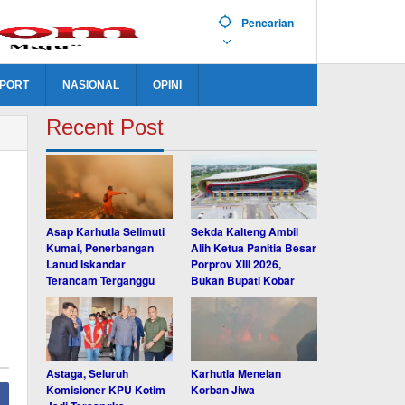
Pencarian
PORT
NASIONAL
OPINI
Recent Post
Asap Karhutla Selimuti
Sekda Kalteng Ambil
Kumai, Penerbangan
Alih Ketua Panitia Besar
Lanud Iskandar
Porprov XIII 2026,
Terancam Terganggu
Bukan Bupati Kobar
Astaga, Seluruh
Karhutla Menelan
Komisioner KPU Kotim
Korban Jiwa