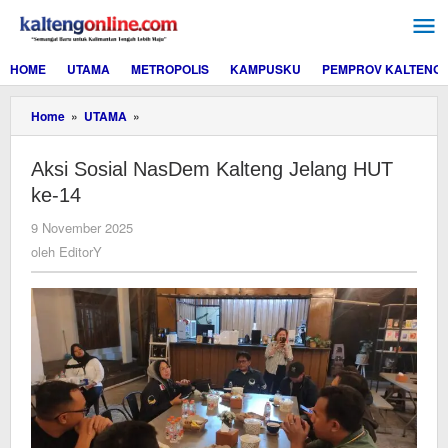
Lewati
ke
konten
HOME
UTAMA
METROPOLIS
KAMPUSKU
PEMPROV KALTENG
Aksi
Home
»
UTAMA
»
Sosial
NasDem
Aksi Sosial NasDem Kalteng Jelang HUT
Kalteng
Jelang
ke-14
HUT
ke-
oleh
9 November 2025
14
EditorY
oleh
EditorY