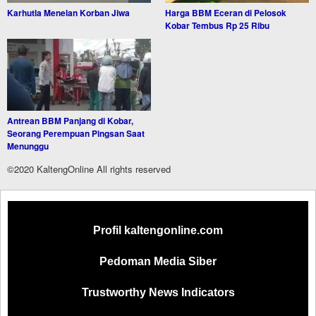
Karhutla Menelan Korban Jiwa
Harga BBM Eceran di Pelosok
Kobar Tembus Rp 25 Ribu
Antrean BBM Panjang di Kobar,
Seorang Perempuan Pingsan Saat
Menunggu
©2020 KaltengOnline All rights reserved
Profil kaltengonline.com
Pedoman Media Siber
Trustworthy News Indicators