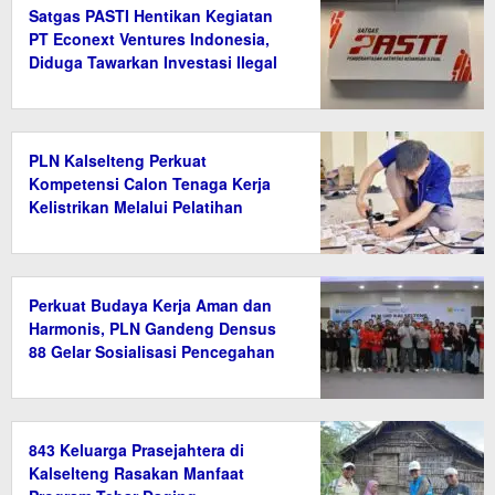
Satgas PASTI Hentikan Kegiatan
PT Econext Ventures Indonesia,
Diduga Tawarkan Investasi Ilegal
Berkedok Ekonomi Hijau
PLN Kalselteng Perkuat
Kompetensi Calon Tenaga Kerja
Kelistrikan Melalui Pelatihan
Instalasi Listrik di Tanah Bumbu
Perkuat Budaya Kerja Aman dan
Harmonis, PLN Gandeng Densus
88 Gelar Sosialisasi Pencegahan
Radikalisme
843 Keluarga Prasejahtera di
Kalselteng Rasakan Manfaat