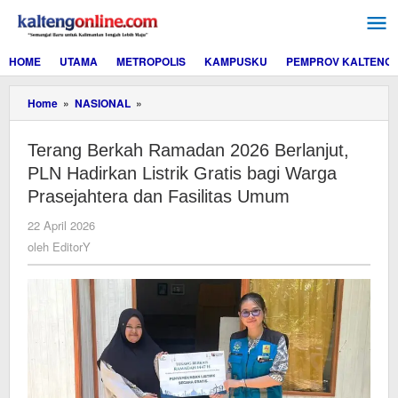
Lewati
ke
konten
HOME
UTAMA
METROPOLIS
KAMPUSKU
PEMPROV KALTENG
Terang
Home
»
NASIONAL
»
Berkah
Ramadan
Terang Berkah Ramadan 2026 Berlanjut,
2026
Berlanjut,
PLN Hadirkan Listrik Gratis bagi Warga
PLN
Prasejahtera dan Fasilitas Umum
Hadirkan
Listrik
oleh
22 April 2026
Gratis
EditorY
oleh
EditorY
bagi
Warga
Prasejahtera
dan
Fasilitas
Umum