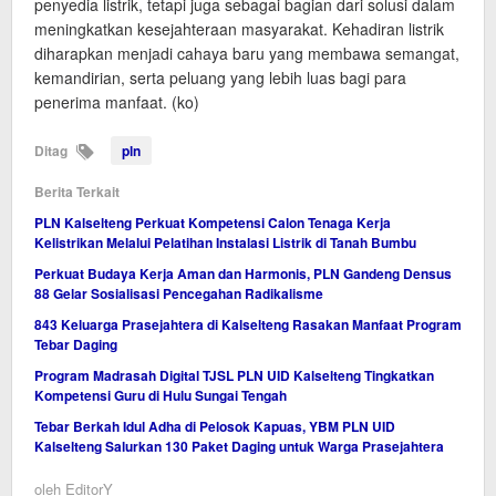
penyedia listrik, tetapi juga sebagai bagian dari solusi dalam
meningkatkan kesejahteraan masyarakat. Kehadiran listrik
diharapkan menjadi cahaya baru yang membawa semangat,
kemandirian, serta peluang yang lebih luas bagi para
penerima manfaat. (ko)
Ditag
pln
Berita Terkait
PLN Kalselteng Perkuat Kompetensi Calon Tenaga Kerja
Kelistrikan Melalui Pelatihan Instalasi Listrik di Tanah Bumbu
Perkuat Budaya Kerja Aman dan Harmonis, PLN Gandeng Densus
88 Gelar Sosialisasi Pencegahan Radikalisme
843 Keluarga Prasejahtera di Kalselteng Rasakan Manfaat Program
Tebar Daging
Program Madrasah Digital TJSL PLN UID Kalselteng Tingkatkan
Kompetensi Guru di Hulu Sungai Tengah
Tebar Berkah Idul Adha di Pelosok Kapuas, YBM PLN UID
Kalselteng Salurkan 130 Paket Daging untuk Warga Prasejahtera
oleh
EditorY