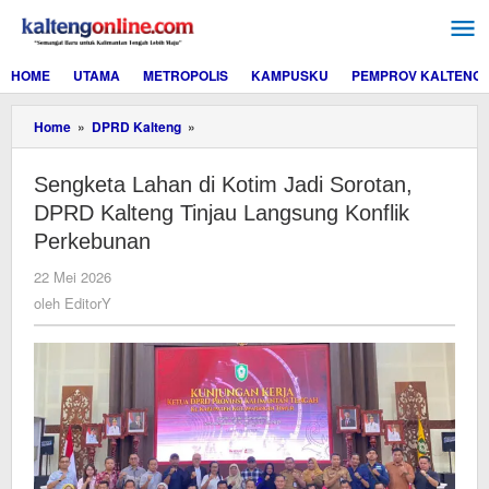
Lewati
ke
konten
HOME
UTAMA
METROPOLIS
KAMPUSKU
PEMPROV KALTENG
Sengketa
Home
»
DPRD Kalteng
»
Lahan
di
Sengketa Lahan di Kotim Jadi Sorotan,
Kotim
Jadi
DPRD Kalteng Tinjau Langsung Konflik
Sorotan,
Perkebunan
DPRD
Kalteng
oleh
22 Mei 2026
Tinjau
EditorY
oleh
EditorY
Langsung
Konflik
Perkebunan