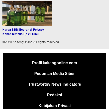
Harga BBM Eceran di Pelosok
Kobar Tembus Rp 25 Ribu
©2020 KaltengOnline All rights reserved
Profil kaltengonline.com
Pedoman Media Siber
Trustworthy News Indicators
Redaksi
Kebijakan Privasi