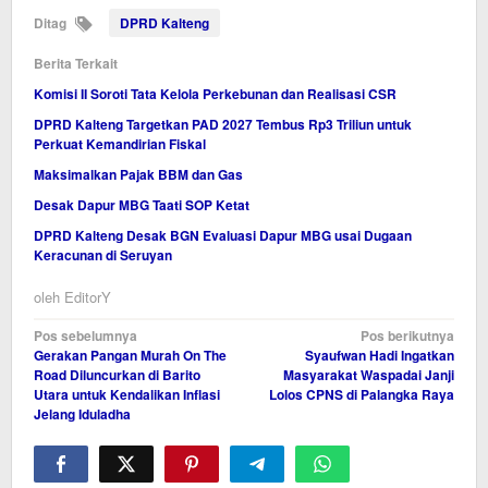
Ditag
DPRD Kalteng
Berita Terkait
Komisi II Soroti Tata Kelola Perkebunan dan Realisasi CSR
DPRD Kalteng Targetkan PAD 2027 Tembus Rp3 Triliun untuk
Perkuat Kemandirian Fiskal
Maksimalkan Pajak BBM dan Gas
Desak Dapur MBG Taati SOP Ketat
DPRD Kalteng Desak BGN Evaluasi Dapur MBG usai Dugaan
Keracunan di Seruyan
oleh
EditorY
Navigasi
Pos sebelumnya
Pos berikutnya
Gerakan Pangan Murah On The
Syaufwan Hadi Ingatkan
pos
Road Diluncurkan di Barito
Masyarakat Waspadai Janji
Utara untuk Kendalikan Inflasi
Lolos CPNS di Palangka Raya
Jelang Iduladha