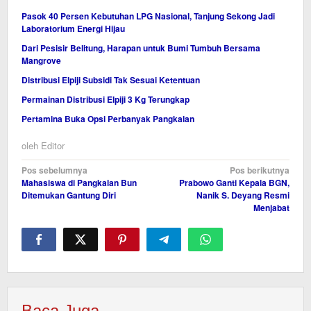
Pasok 40 Persen Kebutuhan LPG Nasional, Tanjung Sekong Jadi
Laboratorium Energi Hijau
Dari Pesisir Belitung, Harapan untuk Bumi Tumbuh Bersama
Mangrove
Distribusi Elpiji Subsidi Tak Sesuai Ketentuan
Permainan Distribusi Elpiji 3 Kg Terungkap
Pertamina Buka Opsi Perbanyak Pangkalan
oleh
Editor
Navigasi
Pos sebelumnya
Pos berikutnya
Mahasiswa di Pangkalan Bun
Prabowo Ganti Kepala BGN,
pos
Ditemukan Gantung Diri
Nanik S. Deyang Resmi
Menjabat
Baca Juga