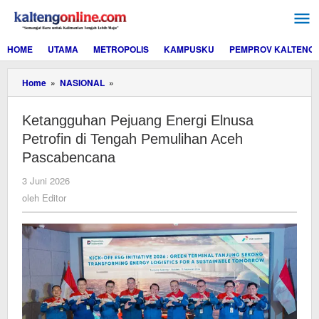
Lewati
ke
konten
HOME
UTAMA
METROPOLIS
KAMPUSKU
PEMPROV KALTENG
Ketangguhan
Home
»
NASIONAL
»
Pejuang
Energi
Ketangguhan Pejuang Energi Elnusa
Elnusa
Petrofin
Petrofin di Tengah Pemulihan Aceh
di
Pascabencana
Tengah
Pemulihan
oleh
3 Juni 2026
Aceh
Editor
oleh
Editor
Pascabencana