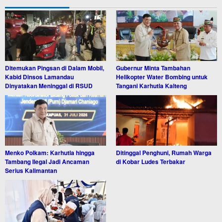
Ditemukan Pingsan di Dalam Mobil,
Gubernur Minta Tambahan
Kabid Dinsos Lamandau
Helikopter Water Bombing untuk
Dinyatakan Meninggal di RSUD
Tangani Karhutla Kalteng
Menko Polkam: Karhutla hingga
Ditinggal Penghuni, Rumah Warga
Tambang Ilegal Jadi Ancaman
di Kobar Ludes Terbakar
Serius Kalimantan