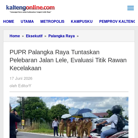
Lewati
ke
konten
HOME
UTAMA
METROPOLIS
KAMPUSKU
PEMPROV KALTENG
PUPR
Home
»
Eksekutif
»
Palangka Raya
»
Palangka
Raya
PUPR Palangka Raya Tuntaskan
Tuntaskan
Pelebaran
Pelebaran Jalan Lele, Evaluasi Titik Rawan
Jalan
Kecelakaan
Lele,
Evaluasi
oleh
17 Juni 2026
Titik
EditorY
oleh
EditorY
Rawan
Kecelakaan