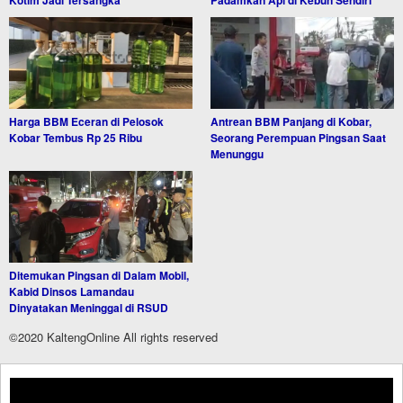
Kotim Jadi Tersangka
Padamkan Api di Kebun Sendiri
Harga BBM Eceran di Pelosok
Antrean BBM Panjang di Kobar,
Kobar Tembus Rp 25 Ribu
Seorang Perempuan Pingsan Saat
Menunggu
Ditemukan Pingsan di Dalam Mobil,
Kabid Dinsos Lamandau
Dinyatakan Meninggal di RSUD
©2020 KaltengOnline All rights reserved