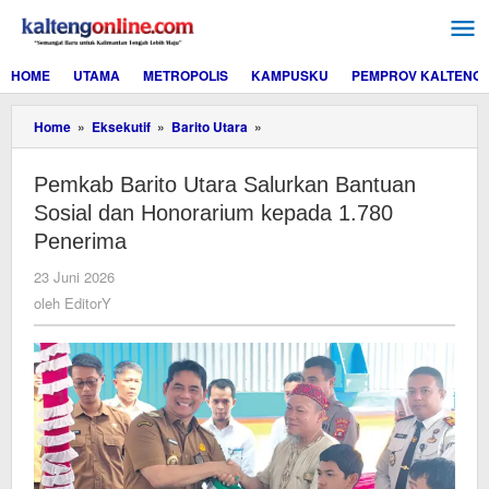
Lewati
ke
konten
HOME
UTAMA
METROPOLIS
KAMPUSKU
PEMPROV KALTENG
Pemkab
Home
»
Eksekutif
»
Barito Utara
»
Barito
Utara
Pemkab Barito Utara Salurkan Bantuan
Salurkan
Bantuan
Sosial dan Honorarium kepada 1.780
Sosial
Penerima
dan
Honorarium
oleh
23 Juni 2026
kepada
EditorY
oleh
EditorY
1.780
Penerima