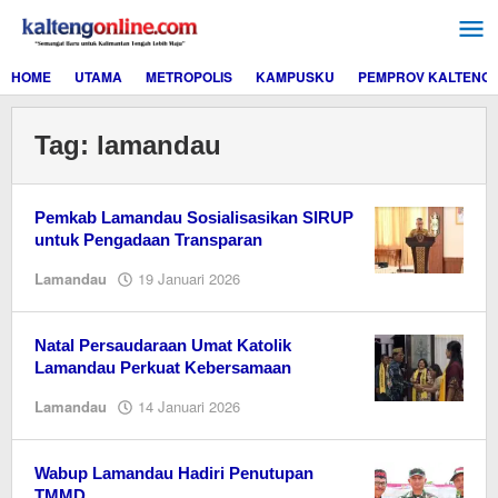
Lewati
ke
konten
HOME
UTAMA
METROPOLIS
KAMPUSKU
PEMPROV KALTENG
Tag:
lamandau
Pemkab Lamandau Sosialisasikan SIRUP
untuk Pengadaan Transparan
oleh
Lamandau
19 Januari 2026
EditorY
Natal Persaudaraan Umat Katolik
Lamandau Perkuat Kebersamaan
oleh
Lamandau
14 Januari 2026
EditorY
Wabup Lamandau Hadiri Penutupan
TMMD