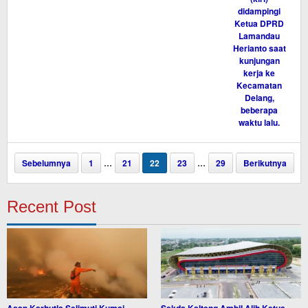
Sebelumnya
1
…
21
22
23
…
29
Berikutnya
Recent Post