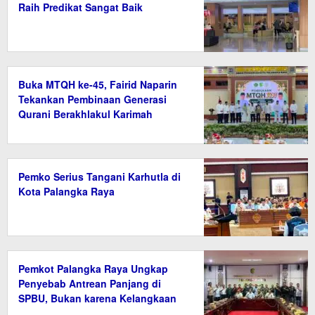
Raih Predikat Sangat Baik
Buka MTQH ke-45, Fairid Naparin
Tekankan Pembinaan Generasi
Qurani Berakhlakul Karimah
Pemko Serius Tangani Karhutla di
Kota Palangka Raya
Pemkot Palangka Raya Ungkap
Penyebab Antrean Panjang di
SPBU, Bukan karena Kelangkaan
BBM