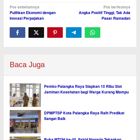
Navigasi
Pos sebelumnya
Pos berikutnya
Pulihkan Ekonomi dengan
Angka Positif Tinggi, Tak Ada
pos
Inovasi Perpajakan
Pasar Ramadan
Baca Juga
Pemko Palangka Raya Siapkan 10 Ribu Slot
Jaminan Kesehatan bagi Warga Kurang Mampu
DPMPTSP Kota Palangka Raya Raih Predikat
Sangat Baik
Buka MTQH ke-45, Fairid Naparin Tekankan