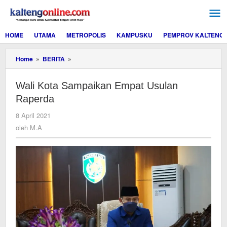
Lewati
ke
konten
HOME
UTAMA
METROPOLIS
KAMPUSKU
PEMPROV KALTENG
Wali
Home
»
BERITA
»
Kota
Sampaikan
Wali Kota Sampaikan Empat Usulan
Empat
Usulan
Raperda
Raperda
oleh
8 April 2021
M.A
oleh
M.A