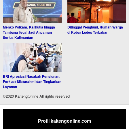
Menko Polkam: Karhutla hingga
Ditinggal Penghuni, Rumah Warga
Tambang Ilegal Jadi Ancaman
di Kobar Ludes Terbakar
Serius Kalimantan
BRI Apresiasi Nasabah Pensiunan,
Perkuat Silaturahmi dan Tingkatkan
Layanan
©2020 KaltengOnline All rights reserved
Profil kaltengonline.com