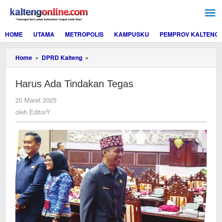
Lewati
ke
konten
HOME
UTAMA
METROPOLIS
KAMPUSKU
PEMPROV KALTENG
Harus
Home
»
DPRD Kalteng
»
Ada
Tindakan
Harus Ada Tindakan Tegas
Tegas
oleh
20 Maret 2025
EditorY
oleh
EditorY