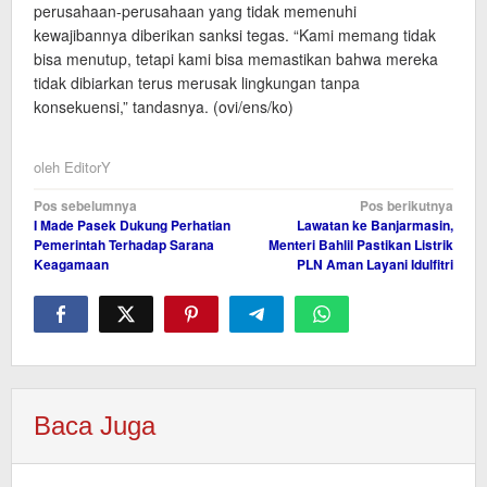
perusahaan-perusahaan yang tidak memenuhi
kewajibannya diberikan sanksi tegas. “Kami memang tidak
bisa menutup, tetapi kami bisa memastikan bahwa mereka
tidak dibiarkan terus merusak lingkungan tanpa
konsekuensi,” tandasnya. (ovi/ens/ko)
oleh
EditorY
Navigasi
Pos sebelumnya
Pos berikutnya
I Made Pasek Dukung Perhatian
Lawatan ke Banjarmasin,
pos
Pemerintah Terhadap Sarana
Menteri Bahlil Pastikan Listrik
Keagamaan
PLN Aman Layani Idulfitri
Baca Juga