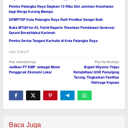
Pemko Palangka Raya Siapkan 10 Ribu Slot Jaminan Kesehatan
bagi Warga Kurang Mampu
DPMPTSP Kota Palangka Raya Raih Predikat Sangat Baik
Buka MTQH ke-45, Fairid Naparin Tekankan Pembinaan Generasi
Qurani Berakhlakul Karimah
Pemko Serius Tangani Karhutla di Kota Palangka Raya
oleh
EditorY
Navigasi
Pos sebelumnya
Pos berikutnya
Jadikan PT KMP sebagai Motor
Bupati Wiyatno Tinjau
pos
Penggerak Ekonomi Lokal
Rehabilitasi GOR Panunjung
Tarung, Tingkatkan Fasilitas
Olahraga Kapuas
Baca Juga