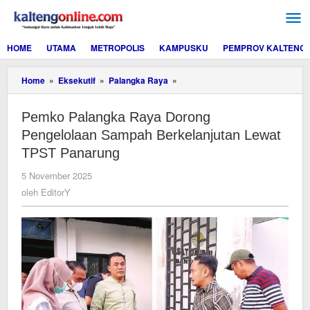
Lewati
ke
konten
HOME
UTAMA
METROPOLIS
KAMPUSKU
PEMPROV KALTENG
Pemko
Home
»
Eksekutif
»
Palangka Raya
»
Palangka
Raya
Pemko Palangka Raya Dorong
Dorong
Pengelolaan
Pengelolaan Sampah Berkelanjutan Lewat
Sampah
TPST Panarung
Berkelanjutan
Lewat
oleh
5 November 2025
TPST
EditorY
oleh
EditorY
Panarung