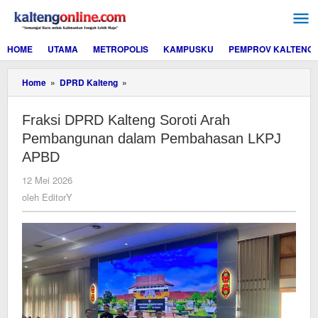
Lewati
ke
konten
HOME
UTAMA
METROPOLIS
KAMPUSKU
PEMPROV KALTENG
Fraksi
Home
»
DPRD Kalteng
»
DPRD
Kalteng
Fraksi DPRD Kalteng Soroti Arah
Soroti
Arah
Pembangunan dalam Pembahasan LKPJ
Pembangunan
APBD
dalam
Pembahasan
oleh
12 Mei 2026
LKPJ
EditorY
oleh
EditorY
APBD