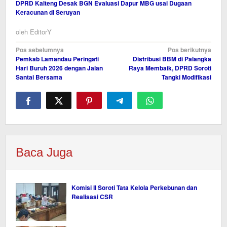
DPRD Kalteng Desak BGN Evaluasi Dapur MBG usai Dugaan
Keracunan di Seruyan
oleh
EditorY
Navigasi
Pos sebelumnya
Pos berikutnya
Pemkab Lamandau Peringati
Distribusi BBM di Palangka
pos
Hari Buruh 2026 dengan Jalan
Raya Membaik, DPRD Soroti
Santai Bersama
Tangki Modifikasi
Baca Juga
Komisi II Soroti Tata Kelola Perkebunan dan
Realisasi CSR