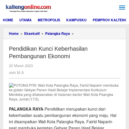
Lewati
ke
konten
HOME
UTAMA
METROPOLIS
KAMPUSKU
PEMPROV KALTENG
Pendidikan
Home
»
Eksekutif
»
Palangka Raya
»
Kunci
Keberhasilan
Pendidikan Kunci Keberhasilan
Pembangunan
Ekonomi
Pembangunan Ekonomi
oleh
20 Maret 2023
M.A
oleh
M.A
PALANGKA RAYA
-Pendidikan merupakan kunci dari
keberhasilan suatu pembangunan ekonomi yang maju. Hal
ini disampaikan Wali Kota Palangka Raya, Fairid Naparin
saat membuka kegiatan Gebyar Panen Hasil Belajar