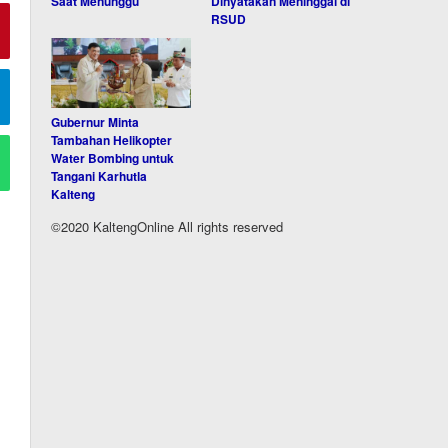
Saat Menunggu
Dinyatakan Meninggal di
RSUD
Gubernur Minta
Tambahan Helikopter
Water Bombing untuk
Tangani Karhutla
Kalteng
©2020 KaltengOnline All rights reserved