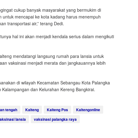
mengingat cukup banyak masyarakat yang bermukim di
an untuk mencapai ke kota kadang harus menempuh
 transportasi air,” terang Dedi.
ntunya hal ini akan menjadi kendala serius dalam mengikuti
Kalteng mendatangi langsung rumah para lansia untuk
aan vaksinasi menjadi merata dan jangkauannya lebih
dilaksanakan di wilayah Kecamatan Sebangau Kota Palangka
an Kalampangan dan Kelurahan Kereng Bangkirai.
tan tengah
Kalteng
Kalteng Pos
Kaltengonline
aksinasi lansia
vaksinasi palangka raya