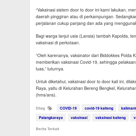
“Vaksinasi sistem door to door ini kami lakukan, 
daerah pinggiran atau di perkampungan. Sedangk
perjalanan cukup panjang dan ada yang menggunakan
Bagi warga lanjut usia (Lansia) tambah Kapolda, te
vaksinasi di perkotaan.
“Oleh karenanya, vaksinator dari Biddokkes Polda 
memberikan vaksinasi Covid-19, sehingga pelaksan
luas,” tuturnya.
Untuk diketahui, vaksinasi door to door kali ini, 
Raya, yaitu di Kelurahan Bereng Bengkel, Kelurah
(hms/ans).
Ditag
COVID-19
covid-19 kalteng
kaliman
Palangkaraya
vaksinasi
vaksinasi kalteng
v
Berita Terkait