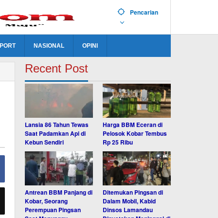
Pencarian
PORT
NASIONAL
OPINI
Recent Post
Lansia 86 Tahun Tewas
Harga BBM Eceran di
Saat Padamkan Api di
Pelosok Kobar Tembus
Kebun Sendiri
Rp 25 Ribu
Antrean BBM Panjang di
Ditemukan Pingsan di
Kobar, Seorang
Dalam Mobil, Kabid
Perempuan Pingsan
Dinsos Lamandau