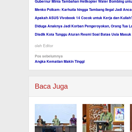
Gubernur Minta Tambahan Helikopter Water Bombing untu
Menko Polkam: Karhutla hingga Tambang Ilegal Jadi Anc
Apakah ASUS Vivobook 14 Cocok untuk Kerja dan Kuliah?
Diduga Anaknya Jadi Korban Pengeroyokan, Orang Tua La
Disdik Kota Tunggu Aturan Resmi Soal Batas Usia Masuk
oleh
Editor
Navigasi
Pos sebelumnya
Angka Kematian Makin Tinggi
pos
Baca Juga