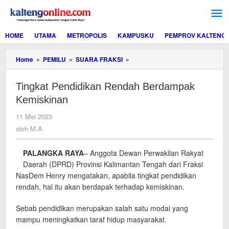
Lewati
ke
konten
HOME
UTAMA
METROPOLIS
KAMPUSKU
PEMPROV KALTENG
Tingkat
Home
»
PEMILU
»
SUARA FRAKSI
»
Pendidikan
Rendah
Tingkat Pendidikan Rendah Berdampak
Berdampak
Kemiskinan
Kemiskinan
oleh
11 Mei 2023
M.A
oleh
M.A
PALANGKA RAYA
– Anggota Dewan Perwakilan Rakyat
Daerah (DPRD) Provinsi Kalimantan Tengah dari Fraksi
NasDem Henry mengatakan, apabila tingkat pendidikan
rendah, hal itu akan berdapak terhadap kemiskinan.
Sebab pendidikan merupakan salah satu modal yang
mampu meningkatkan taraf hidup masyarakat.