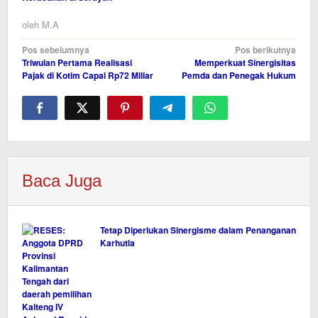
oleh
M.A
Navigasi
Pos sebelumnya
Pos berikutnya
Triwulan Pertama Realisasi
Memperkuat Sinergisitas
pos
Pajak di Kotim Capai Rp72 Miliar
Pemda dan Penegak Hukum
Baca Juga
Tetap Diperlukan Sinergisme dalam Penanganan
Karhutla